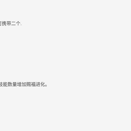
可携带二个.
带技能数量增加赐福进化。