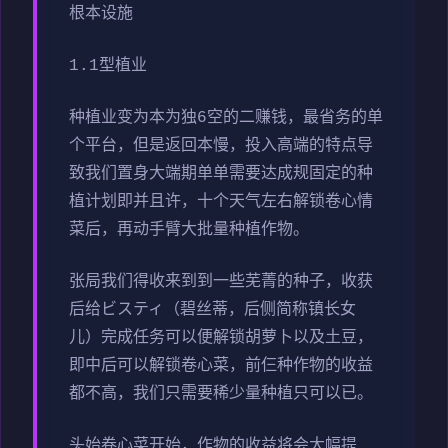
根本设施
1.1型植业
种植业变为本为独6空的二赚钱，最省务的单
个平台，但是返回本慢，投入高端的特点导
致我们置身大端期单单需要达成规固定的种
植计划即并且许，十个天气左右解锁卷心情
菜后，再动手臂大批量种植作物。
张局我们得收来到到一些芜菁的种子，收获
后给ビスティ（碧丝蒂，后侧简称镇长女
儿）完成任务可以便解锁胡萝卜以及土豆，
即中后可以解锁卷心菜，前仨种作物的收益
都不高，我们只需要稀少量种植只可以已。
头始卷心菜开始，作物的收益将会大幅提