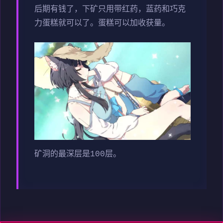
后期有钱了，下矿只用带红药，蓝药和巧克
力蛋糕就可以了。蛋糕可以加收获量。
矿洞的最深层是100层。