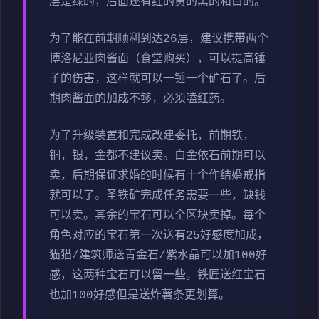
层是绿的，后面还有红的黄的黑的和白的。
为了能在前期顺利到达26层，建议携带两个
博洛尼亚肉酱面（食堂购买），可以提高锤
子的伤害，这样就可以一锤一个矿石了。后
期肉酱面的加成不够，必须嗑红药。
为了升级装置和完成改建委托，前期铁，
铜，银，金都不建议卖。白金依石前期可以
卖，后期保证求婚的时候有十个作结婚戒指
就可以了。圣铁矿完成任务需要一些，缺钱
可以卖。其余的宝石可以全区块卖掉。每个
角色对应的宝石第一次送有25好感度加成，
猫猫/建筑师送青金石/紫水晶可以加100好
感，这两种宝石可以留一些。铁匠送红宝石
也加100好感但是送炸薯条更划算。