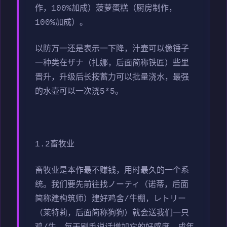
作，100%加成）菠萝蛋糕（厨房制作，
100%加成）。
以防万一还是表示一下降，汁壶可以像锤子
一种类在ザナ（扎娜，后面简称铁匠）些里
晋升，升级后长按蓄力可以批量浇水，最强
的水壶可以一次浇5*5。
1.2畜牧业
畜牧业是本作最不赚钱，用时最久的一个系
统。我们要先前往找ノーティ（诺蒂，后面
简称建构筑师）建好鸡舍/牛棚，レトリー
（莱特莉，后面简称狗狗）就会送我们一只