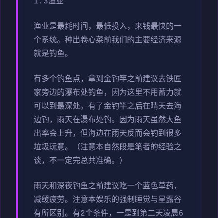
1.3渔业
渔业是最耗时间，最低投入，来钱最快的一
个系统。种出卷心菜前我们的主要经济来源
就是钓鱼。
有多个钓鱼点，拿到金钓竿之前建议去铁匠
家旁边的瀑布处钓鱼，因为这里不用蓄力就
可以到最深处。有了金钓竿之后在晴天去海
边钓，雨天在瀑布处钓。因为雨天虽然大鱼
出率会上升，但海边在雨天反而会钓到很多
垃圾玩意。（注意本自然段是笔者的经验之
谈，不一定完总共准确。）
雨天和深夜钓鱼之前建议吃一个蓝色草药，
减缓疲劳。注意本娱乐的强制睡觉与星露谷
有所区别。有2个条件，一是到第二天凌晨6